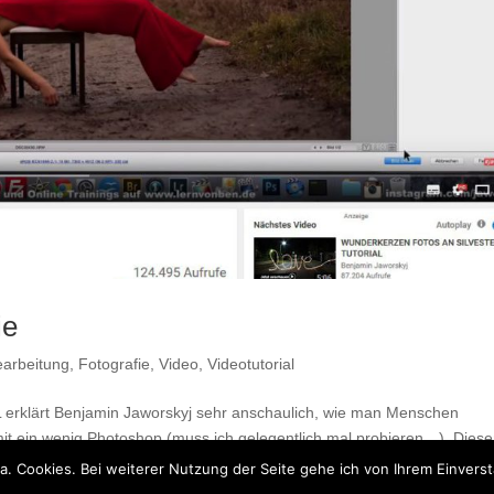
ie
earbeitung
,
Fotografie
,
Video
,
Videotutorial
klärt Benjamin Jaworskyj sehr anschaulich, wie man Menschen
t ein wenig Photoshop (muss ich gelegentlich mal probieren…). Dies
a. Cookies. Bei weiterer Nutzung der Seite gehe ich von Ihrem Einverst