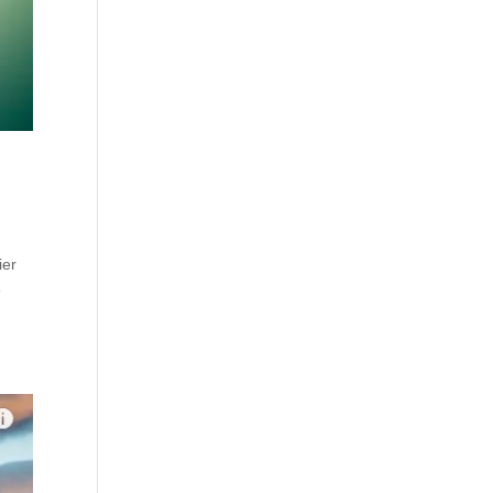
ier
e