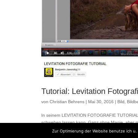
Tutorial: Levitation Fotograf
von
Christian Behrens
|
Mai 30, 2016
|
Bild
,
Bildb
In seinem LEVITATION FOTOGRAFIE TUTORIAL er
schweben lassen kann. Ganz ohne Magie, aber mi
Beitrag...
Zur Optimierung der Website benutze ich u. 