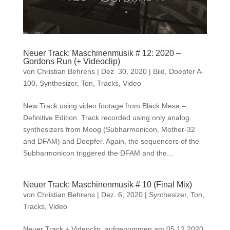
Neuer Track: Maschinenmusik # 12: 2020 –
Gordons Run (+ Videoclip)
von
Christian Behrens
|
Dez. 30, 2020
|
Bild
,
Doepfer A-
100
,
Synthesizer
,
Ton
,
Tracks
,
Video
New Track using video footage from Black Mesa –
Definitive Edition. Track recorded using only analog
synthesizers from Moog (Subharmonicon, Mother-32
and DFAM) and Doepfer. Again, the sequencers of the
Subharmonicon triggered the DFAM and the...
Neuer Track: Maschinenmusik # 10 (Final Mix)
von
Christian Behrens
|
Dez. 6, 2020
|
Synthesizer
,
Ton
,
Tracks
,
Video
Neuer Track + Videoclip, aufgenommen am 05.12.2020