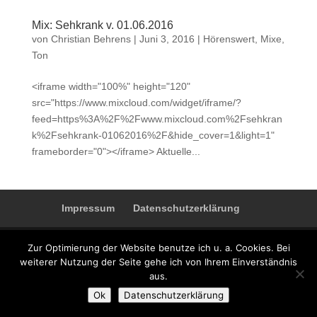
Mix: Sehkrank v. 01.06.2016
von
Christian Behrens
|
Juni 3, 2016
|
Hörenswert
,
Mixe
,
Ton
<iframe width="100%" height="120"
src="https://www.mixcloud.com/widget/iframe/?
feed=https%3A%2F%2Fwww.mixcloud.com%2Fsehkran
k%2Fsehkrank-01062016%2F&hide_cover=1&light=1"
frameborder="0"></iframe> Aktuelle...
Impressum
Datenschutzerklärung
Zur Optimierung der Website benutze ich u. a. Cookies. Bei
weiterer Nutzung der Seite gehe ich von Ihrem Einverständnis
Designed by
Elegant Themes
| Powered by
WordPress
aus.
Ok
Datenschutzerklärung