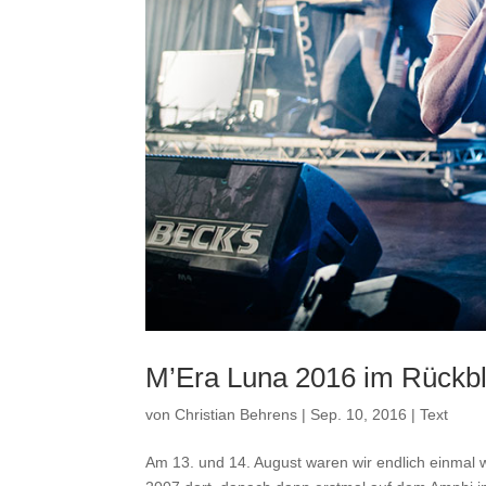
M’Era Luna 2016 im Rückbl
von
Christian Behrens
|
Sep. 10, 2016
|
Text
Am 13. und 14. August waren wir endlich einmal w