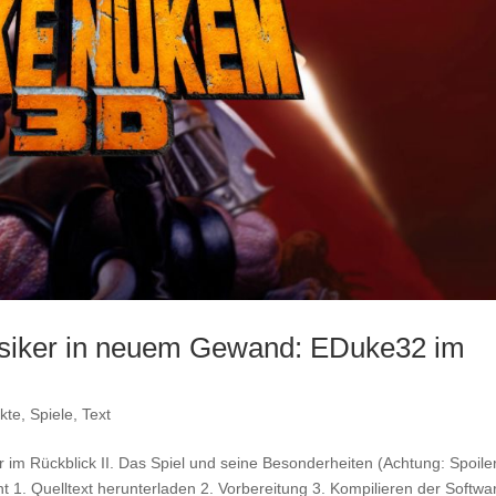
siker in neuem Gewand: EDuke32 im
kte
,
Spiele
,
Text
r im Rückblick II. Das Spiel und seine Besonderheiten (Achtung: Spoiler
nt 1. Quelltext herunterladen 2. Vorbereitung 3. Kompilieren der Softwa