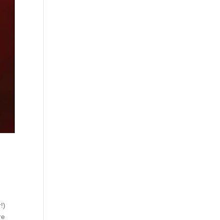
!)
re