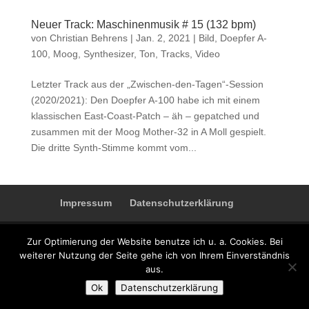
Neuer Track: Maschinenmusik # 15 (132 bpm)
von
Christian Behrens
|
Jan. 2, 2021
|
Bild
,
Doepfer A-
100
,
Moog
,
Synthesizer
,
Ton
,
Tracks
,
Video
Letzter Track aus der „Zwischen-den-Tagen“-Session
(2020/2021): Den Doepfer A-100 habe ich mit einem
klassischen East-Coast-Patch – äh – gepatched und
zusammen mit der Moog Mother-32 in A Moll gespielt.
Die dritte Synth-Stimme kommt vom...
Impressum
Datenschutzerklärung
Zur Optimierung der Website benutze ich u. a. Cookies. Bei
weiterer Nutzung der Seite gehe ich von Ihrem Einverständnis
Designed by
Elegant Themes
| Powered by
WordPress
aus.
Ok
Datenschutzerklärung